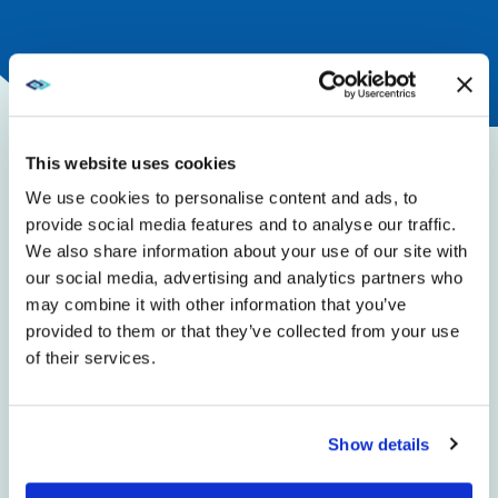
This website uses cookies
We use cookies to personalise content and ads, to
provide social media features and to analyse our traffic.
WOMIT KÖNNEN WIR IHNEN HEUTE
We also share information about your use of our site with
HELFEN?
our social media, advertising and analytics partners who
may combine it with other information that you’ve
provided to them or that they’ve collected from your use
Möchten Sie mehr über unsere Lösungen,
of their services.
Dienstleistungen oder Produkte erfahren?
Show details
Sie benötigen Zugriff auf unser Symphony
Management Portal?