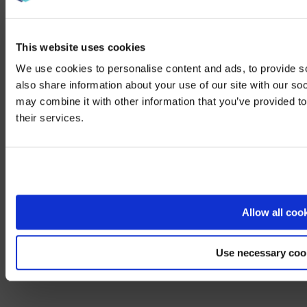
This website uses cookies
We use cookies to personalise content and ads, to provide so
also share information about your use of our site with our so
may combine it with other information that you’ve provided to
We noticed yo
their services.
Visit
avispl.
Yes, take 
No, stay on 
Allow all coo
Use necessary coo