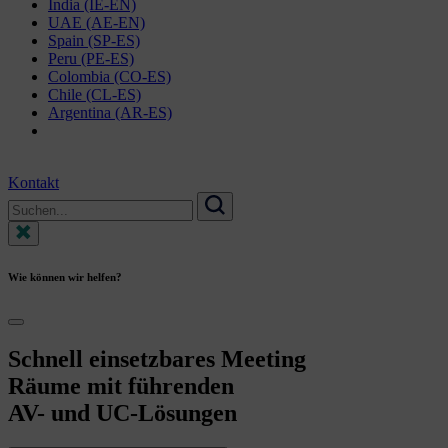
India (IE-EN)
UAE (AE-EN)
Spain (SP-ES)
Peru (PE-ES)
Colombia (CO-ES)
Chile (CL-ES)
Argentina (AR-ES)
Kontakt
Search
for:
Suchen
Wie können wir helfen?
Schnell
einsetzbares
Meeting
Räume
mit
führenden
AV-
und
UC-Lösungen