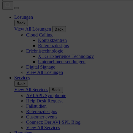
Lösungen
Back
View All Lösungen
Back
Cloud Calling
Kontaktzentren
Referenzdesigns
Erlebnistechnologie
XTG Experience Technology
Unternehmenssendungen
Digital Signage
View All Lösungen
Services
Back
View All Services
Back
AVI-SPL Symphonie
Help Desk Request
Fallstudien
Referenzdesigns
Customer events
Connect: Der AVI-SPL Blog
View All Services
Branchen