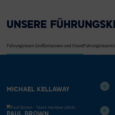
UNSERE FÜHRUNGSK
Führungsteam Großbritannien und Irland
Führungsteam
U
Filter
team
by
department
MICHAEL KELLAWAY
PAUL BROWN