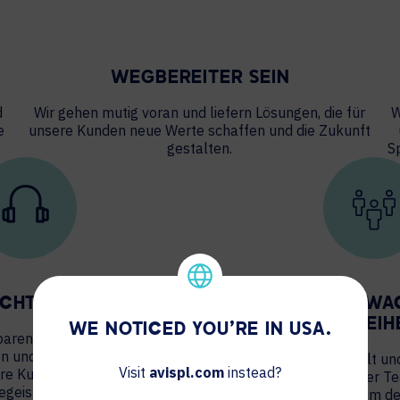
WEGBEREITER SEIN
d
Wir gehen mutig voran und liefern Lösungen, die für
W
e
unsere Kunden neue Werte schaffen und die Zukunft
gestalten.
S
ICHTIGE TUN
GEMEINSAM WA
GEDEIH
WE NOTICED YOU'RE IN USA.
nsparent und stehen zu unserem
en und den Respekt anderer zu
Wir schätzen die Vielfalt un
Visit
avispl.com
instead?
e Kunden kontinuierlich zu
Wohlergehen unserer Te
egeistern.
Gemeinschaften ein, um den