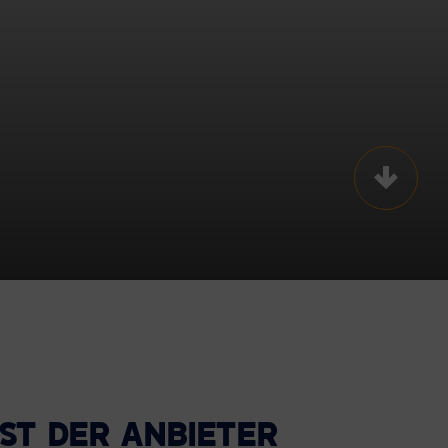
Scroll t
IST DER ANBIETER