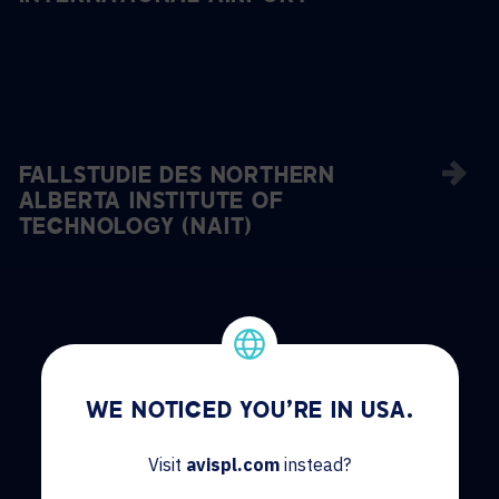
FALLSTUDIE DES NORTHERN
ALBERTA INSTITUTE OF
TECHNOLOGY (NAIT)
WE NOTICED YOU'RE IN USA.
Visit
avispl.com
instead?