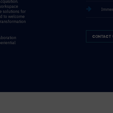
cquisition.
 workspace
Immer
e solutions for
led to welcome
 transformation
CONTACT 
aboration
eriential