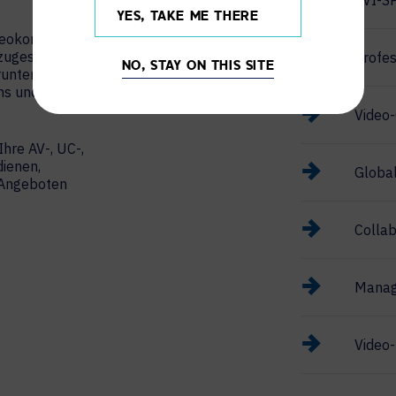
AVI-S
YES, TAKE ME THERE
ideokonferenzen
 zugeschnitten
Profes
NO, STAY ON THIS SITE
runter Cisco
ams und Zoom
Video-
Ihre AV-, UC-,
ienen,
Global
n Angeboten
Collab
Manag
Video-