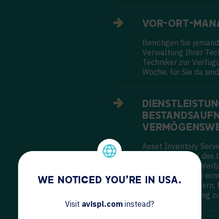
VOR-ORT-MAN
Benötigen Sie jemande
Verwaltung Ihrer Tech
Techniker zur Verfügu
Woche, für Sie da sind
DIENSTLEISTU
BESTANDSAUF
VERMÖGENSW
Asset Inventory Servi
Nachverfolgung des L
Anlagen, Möbel, Verb
Vermögenswerte ermögl
WE NOTICED YOU'RE IN USA.
Effizienz zu steigern,
Benutzererfahrung zu
Visit
avispl.com
instead?