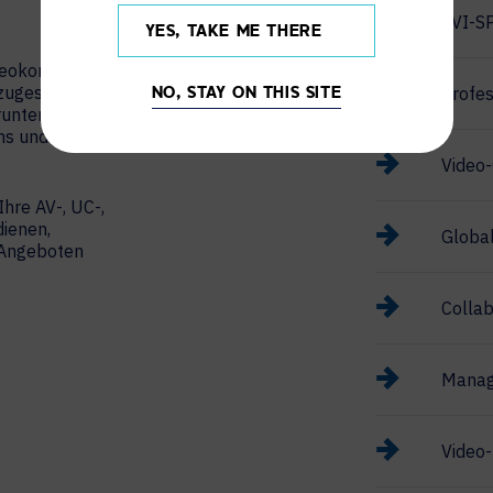
AVI-S
YES, TAKE ME THERE
ideokonferenzen
 zugeschnitten
Profes
NO, STAY ON THIS SITE
runter Cisco
ams und Zoom
Video-
Ihre AV-, UC-,
ienen,
Global
n Angeboten
Collab
Manag
Video-