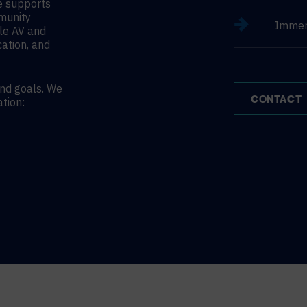
le supports
mmunity
Immer
le AV and
cation, and
and goals. We
CONTACT
ation: