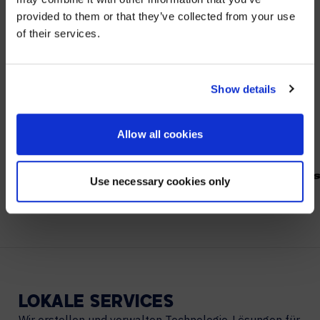
Visit
avispl.com
instead?
provided to them or that they’ve collected from your use
of their services.
YES, TAKE ME THERE
PARTNER
Wir arbeiten mit führenden Anbietern im Bereich
NO, STAY ON THIS SITE
Show details
Zusammenarbeit.
Allow all cookies
Use necessary cookies only
LOKALE
SERVICES