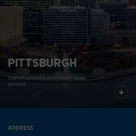
PITTSBURGH
Unified communication/audio visual
services
Scroll
ADDRESS