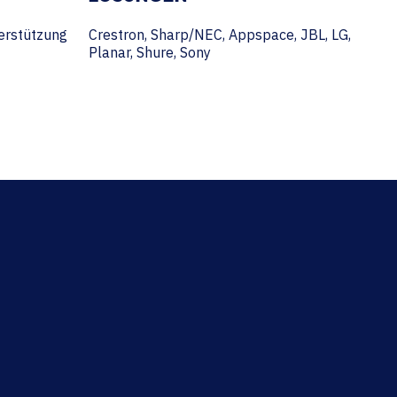
terstützung
Crestron, Sharp/NEC, Appspace, JBL, LG,
Planar, Shure, Sony