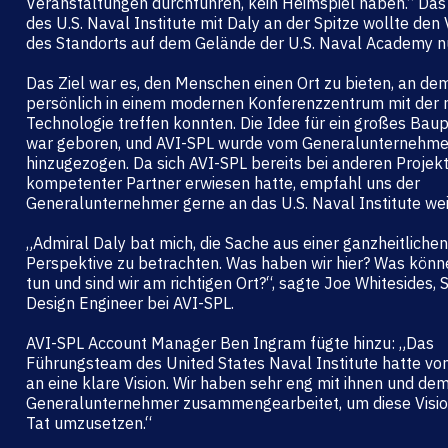
Veranstaltungen durchführen, kein Heimspiel haben.“ Da
des U.S. Naval Institute mit Daly an der Spitze wollte den 
des Standorts auf dem Gelände der U.S. Naval Academy n
Das Ziel war es, den Menschen einen Ort zu bieten, an dem
persönlich in einem modernen Konferenzzentrum mit der
Technologie treffen konnten. Die Idee für ein großes Baup
war geboren, und AVI-SPL wurde vom Generalunternehme
hinzugezogen. Da sich AVI-SPL bereits bei anderen Projek
kompetenter Partner erwiesen hatte, empfahl uns der
Generalunternehmer gerne an das U.S. Naval Institute wei
„Admiral Daly bat mich, die Sache aus einer ganzheitlichen
Perspektive zu betrachten. Was haben wir hier? Was könn
tun und sind wir am richtigen Ort?“, sagte Joe Whitesides, 
Design Engineer bei AVI-SPL.
AVI-SPL Account Manager Ben Ingram fügte hinzu: „Das
Führungsteam des United States Naval Institute hatte vo
an eine klare Vision. Wir haben sehr eng mit ihnen und de
Generalunternehmer zusammengearbeitet, um diese Vision
Tat umzusetzen.“