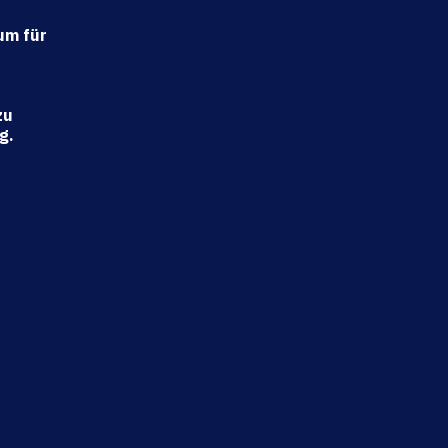
t
um für
zu
g.