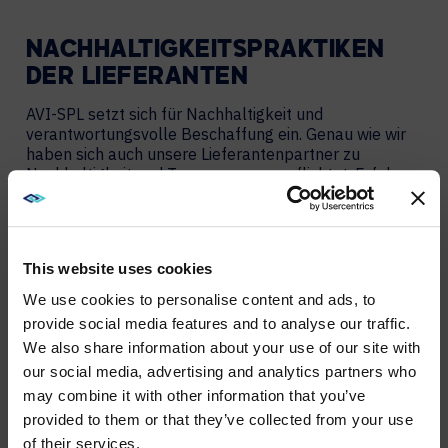
NACHHALTIGKEITSPRAKTIKEN
DER LIEFERANTEN
AVI-SPL setzt sich für Nachhaltigkeit und
verantwortungsvolle Beschaffung ein. Genau wie wir
haben sich auch unsere Lieferantenpartner zu
Nachhaltigkeit und Transparenz verpflichtet. Erfahren
Sie in unserer Nachhaltigkeitsmatrix für Lieferanten
2024 mehr über ihre Praktiken.
This website uses cookies
Filter by
We use cookies to personalise content and ads, to
provide social media features and to analyse our traffic.
We also share information about your use of our site with
WE NOTICED YOU'RE IN USA.
our social media, advertising and analytics partners who
may combine it with other information that you’ve
Visit
avispl.com
instead?
provided to them or that they’ve collected from your use
of their services.