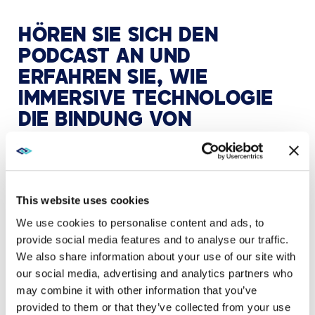
HÖREN SIE SICH DEN
PODCAST AN UND
ERFAHREN SIE, WIE
IMMERSIVE TECHNOLOGIE
DIE BINDUNG VON
MITARBEITERN UND
KUNDEN, DIE
UNTERNEHMENSKULTUR
This website uses cookies
UND DIE ZIELSETZUNG IM
We use cookies to personalise content and ads, to
BÜRO VERBESSERN KANN.
provide social media features and to analyse our traffic.
We also share information about your use of our site with
our social media, advertising and analytics partners who
may combine it with other information that you’ve
Entdecken Sie XTG und erfahren Sie, wie wir Ihnen
helfen können, einen Arbeitsplatz zu schaffen, der
provided to them or that they’ve collected from your use