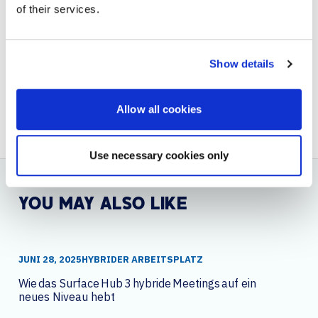
Ihre Mitarbeiter inspiriert und Ihre Kunden anspricht.
of their services.
Sind Sie bereit, Ihre Erfahrungen neu zu gestalten?
Setzen Sie sich noch heute mit uns in Verbindung
.
Show details
BACK TO BLOG
NEXT ARTICLE
Allow all cookies
Use necessary cookies only
YOU MAY ALSO LIKE
JUNI 28, 2025
HYBRIDER ARBEITSPLATZ
Wie das Surface Hub 3 hybride Meetings auf ein
neues Niveau hebt